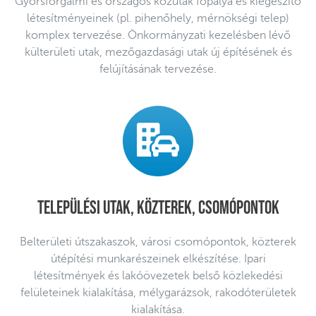
Gyorsforgalmi és országos közutak főpálya és kiegészítő
létesítményeinek (pl. pihenőhely, mérnökségi telep)
komplex tervezése. Önkormányzati kezelésben lévő
külterületi utak, mezőgazdasági utak új építésének és
felújításának tervezése.
Települési utak, közterek, csomópontok
Belterületi útszakaszok, városi csomópontok, közterek
útépítési munkarészeinek elkészítése. Ipari
létesítmények és lakóövezetek belső közlekedési
felületeinek kialakítása, mélygarázsok, rakodóterületek
kialakítása.