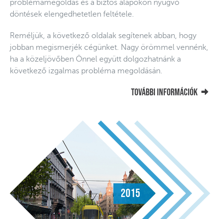
problémamegoldás és a biztos alapokon nyugvó
döntések elengedhetetlen feltétele.
Reméljük, a következő oldalak segítenek abban, hogy
jobban megismerjék cégünket. Nagy örömmel vennénk,
ha a közeljövőben Önnel együtt dolgozhatnánk a
következő izgalmas probléma megoldásán.
További információk
2015
2016
2016
2015