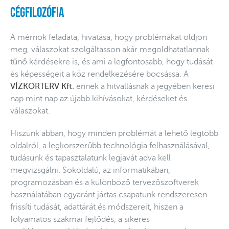
Cégfilozófia
A mérnök feladata, hivatása, hogy problémákat oldjon
meg, válaszokat szolgáltasson akár megoldhatatlannak
tűnő kérdésekre is, és ami a legfontosabb, hogy tudását
és képességeit a köz rendelkezésére bocsássa. A
VÍZKÖRTERV Kft.
ennek a hitvallásnak a jegyében keresi
nap mint nap az újabb kihívásokat, kérdéseket és
válaszokat.
Hiszünk abban, hogy minden problémát a lehető legtöbb
oldalról, a legkorszerűbb technológia felhasználásával,
tudásunk és tapasztalatunk legjavát adva kell
megvizsgálni. Sokoldalú, az informatikában,
programozásban és a különböző tervezőszoftverek
használatában egyaránt jártas csapatunk rendszeresen
frissíti tudását, adattárát és módszereit, hiszen a
folyamatos szakmai fejlődés, a sikeres