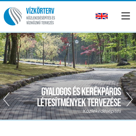
VÍZKÖRTERV
KÖZLEKEDÉSÉPÍTÉS ÉS
VÍZIKÖZMŰ TERVEZÉS
Gyalogos és kerékpáros
létesítmények tervezése
Közlekedésépítés